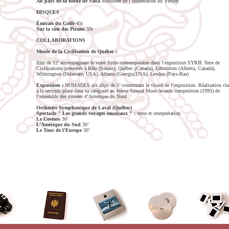
Au pays de la Reine de Saba
Ministère de l’Information du Yémen
DISQUES
Émirats du Golfe
45t
Sur la côte des Pirates
33t
COLLABORATIONS
Musée de la Civilisation de Québec :
film de 12’ accompagnant le volet Syrie contemporaine dans l’exposition SYRIE Terre de
Civilisations présentée à Bâle (Suisse), Québec (Canada), Edmonton (Alberta, Canada),
Wilmington (Delaware, USA), Atlanta (Georgia,USA), Leyden (Pays-Bas)
Exposition :
NOMADES six clips de 5’ constituant le visuel de l’exposition. Réalisation cla
à la seconde place dans sa catégorie au 4ième Annual Muse Awards competition (1993) de
l’ensemble des musées d’Amérique du Nord
Orchestre Symphonique de Laval (Québec)
Spectacle " Les grands voyages musicaux " :
texte et interprétation
Le Cosmos
30’
L’Amérique du Sud
30’
Le Tour de l’Europe
30’