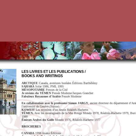
LES LIVRES ET LES PUBLICATIONS /
BOOKS AND WRITINGS
ARCTIQUE
Canada, aventures boréales Éditions Barthélémy
SAHARA
Solar 1986, PML 1995
MÉSOPOTAMIE
Presses de la Cité
Je reviens du YÉMEN
Pensée Moderne/Jacques Grancher
Fabuleux Royaumes d’Arabie
Pensée Moderne
En collaboration avec le professeur Simon JARGY
, ancien directeur du département d’Ara
l’université de Genève (Suisse)
KOWEIT
Les mystères d’un destin Réalités-Hachette
YÉMEN,
Avec les montagnards de la Mer Rouge Mondo 1978, Réalités-Hachette 1979, Buri
1980
Émirats Arabes du Golfe
Mondo 1976, Réalités-Hachette 1977
BROCHURES
CANADA
1998 Anako Éditions